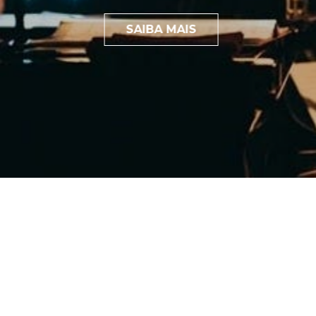
SAIBA MAIS
Encontros
com
aonde você est