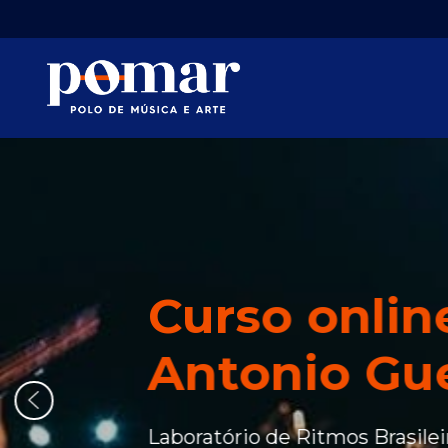
Skip
to
main
content
Curso onli
Antonio Gu
Laboratório de Ritmos Brasilei