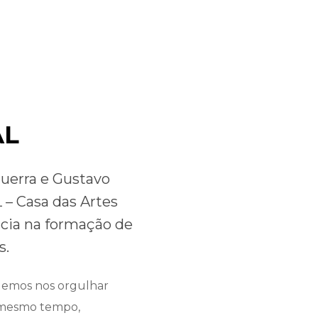
Inciantes
AL
uerra e Gustavo
 – Casa das Artes
ência na formação de
s.
demos nos orgulhar
o mesmo tempo,