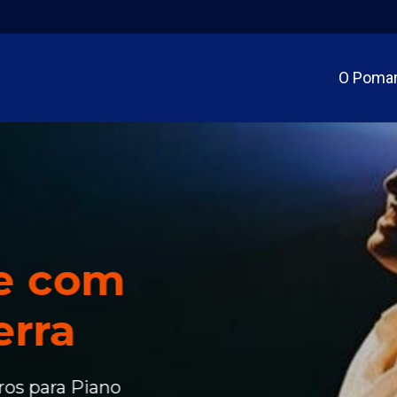
O Poma
ne com
erra
ros para Piano