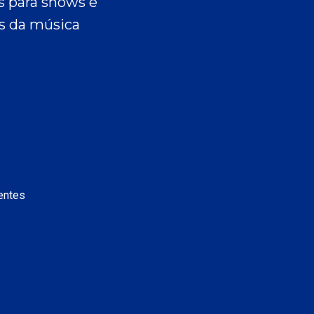
es para shows e
as da música
entes