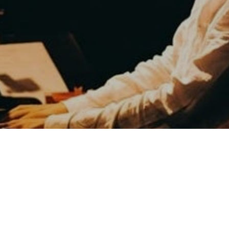
 a música,
iver!!