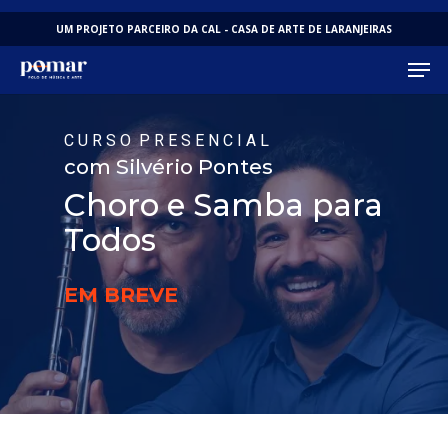
Skip
UM PROJETO PARCEIRO DA CAL - CASA DE ARTE DE LARANJEIRAS
to
Men
main
content
C U R S O P R E S E N C I A L
com Silvério Pontes
Choro e Samba para
Todos
EM BREVE